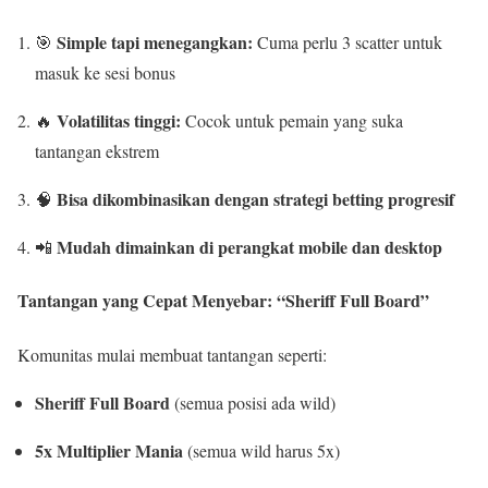
Simple tapi menegangkan:
🎯
Cuma perlu 3 scatter untuk
masuk ke sesi bonus
Volatilitas tinggi:
🔥
Cocok untuk pemain yang suka
tantangan ekstrem
Bisa dikombinasikan dengan strategi betting progresif
🧠
Mudah dimainkan di perangkat mobile dan desktop
📲
Tantangan yang Cepat Menyebar: “Sheriff Full Board”
Komunitas mulai membuat tantangan seperti:
Sheriff Full Board
(semua posisi ada wild)
5x Multiplier Mania
(semua wild harus 5x)