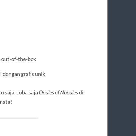
 out-of-the-box
 dengan grafis unik
 saja, coba saja
Oodles of Noodles
di
mata!