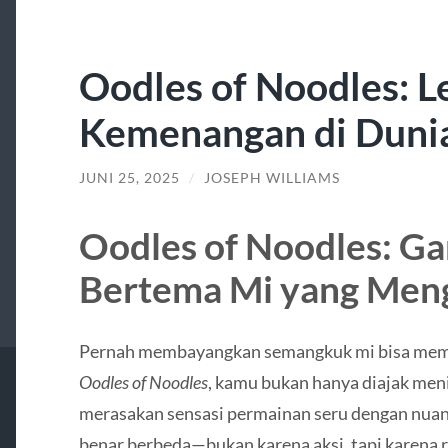
Oodles of Noodles: L
Kemenangan di Dunia
JUNI 25, 2025
/
JOSEPH WILLIAMS
Oodles of Noodles: G
Bertema Mi yang Meng
Pernah membayangkan semangkuk mi bisa mem
Oodles of Noodles
, kamu bukan hanya diajak meni
merasakan sensasi permainan seru dengan nuans
benar berbeda—bukan karena aksi, tapi karena r